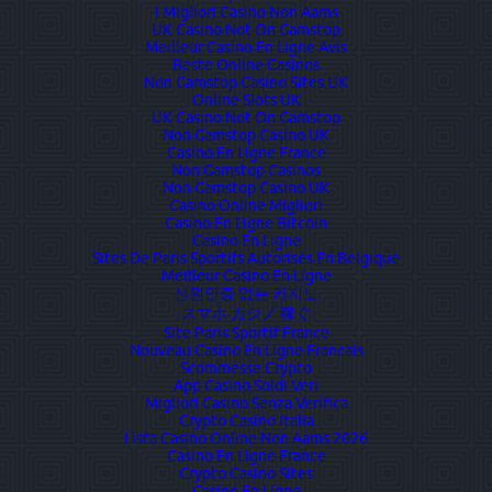
I Migliori Casino Non Aams
UK Casino Not On Gamstop
Meilleur Casino En Ligne Avis
Beste Online Casinos
Non Gamstop Casino Sites UK
Online Slots UK
UK Casino Not On Gamstop
Non Gamstop Casino UK
Casino En Ligne France
Non Gamstop Casinos
Non Gamstop Casino UK
Casino Online Migliori
Casino En Ligne Bitcoin
Casino En Ligne
Sites De Paris Sportifs Autorisés En Belgique
Meilleur Casino En Ligne
신원인증 없는 카지노
スマホ カジノ 稼ぐ
Site Paris Sportif France
Nouveau Casino En Ligne Francais
Scommesse Crypto
App Casino Soldi Veri
Migliori Casino Senza Verifica
Crypto Casino Italia
Lista Casino Online Non Aams 2026
Casino En Ligne France
Crypto Casino Sites
Casino En Ligne